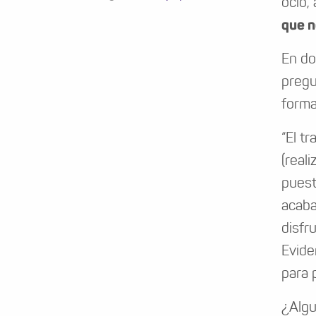
ocio,
que n
En do
pregu
forma
“El t
(real
puest
acaba
disfr
Evide
para 
¿Algu