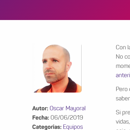
Con l
No co
momen
anter
Pero 
sabem
Autor:
Oscar Mayoral
Si pr
Fecha:
06/06/2019
vidas
Categorías:
Equipos