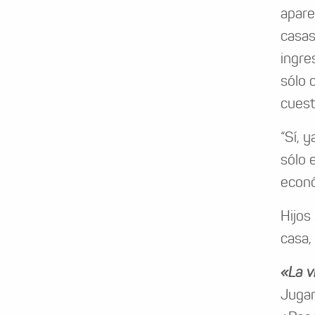
apare
casas
ingre
sólo 
cuest
“Sí, 
sólo 
econó
Hijos
casa,
«La v
Jugar