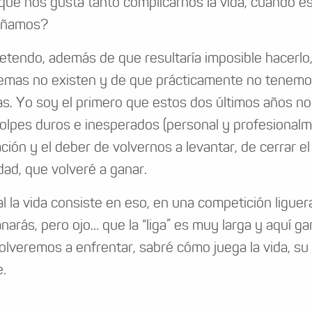
qué nos gusta tanto complicarnos la vida, cuando es
ñamos?
etendo, además de que resultaría imposible hacerlo
emas no existen y de que prácticamente no tenemo
s. Yo soy el primero que estos dos últimos años n
olpes duros e inesperados (personal y profesionalm
ación y el deber de volvernos a levantar, de cerrar el 
idad, que volveré a ganar.
nal la vida consiste en eso, en una competición ligu
anarás, pero ojo… que la “liga” es muy larga y aquí ga
olveremos a enfrentar, sabré cómo juega la vida, su t
e.