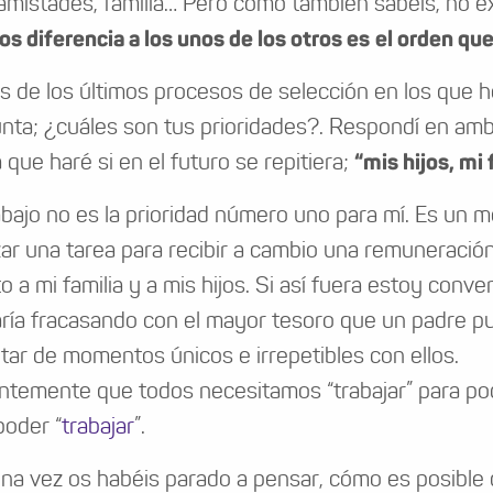
 amistades, familia… Pero como también sabéis, no e
os diferencia a los unos de los otros es
el orden qu
s de los últimos procesos de selección en los que 
nta; ¿cuáles son tus prioridades?. Respondí en am
 que haré si en el futuro se repitiera;
“mis hijos, mi
rabajo no es la prioridad número uno para mí. Es un me
izar una tarea para recibir a cambio una remuneración
o a mi familia y a mis hijos. Si así fuera estoy co
ría fracasando con el mayor tesoro que un padre pued
utar de momentos únicos e irrepetibles con ellos.
ntemente que todos necesitamos “trabajar” para pode
poder “
trabajar
”.
na vez os habéis parado a pensar, cómo es posible