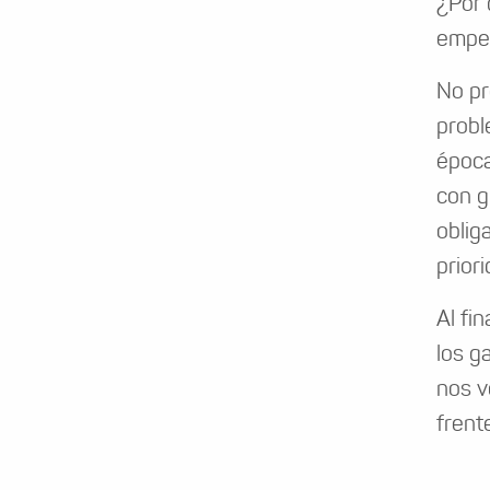
¿Por 
empe
No pr
probl
época
con g
oblig
prior
Al fi
los g
nos v
frent