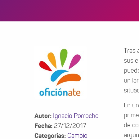
Tras 
sus e
puedo
un la
situa
En un
prime
Autor:
Ignacio Porroche
de co
Fecha:
27/12/2017
argum
Categorías:
Cambio