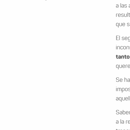
a las
resul
que s
El se
incon
tanto
quere
Se ha
impos
aquel
Sabem
a la 