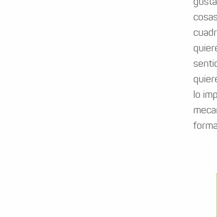
gusta
cosas
cuadr
quier
senti
quier
lo im
mecan
form