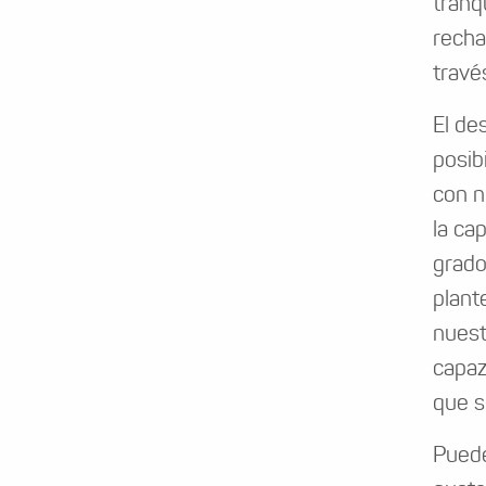
tranq
recha
travé
El de
posib
con n
la ca
grado
plant
nuest
capaz
que s
Puede